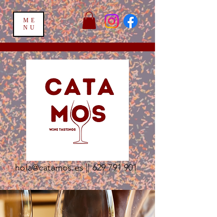
ME
NU
hola@catamos.es
||
629 791 901