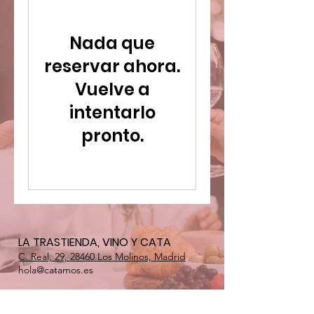
Nada que
reservar ahora.
Vuelve a
intentarlo
pronto.
LA TRASTIENDA, VINO Y CATA
C. Real, 29, 28460 Los Molinos, Madrid​
hola@catamos.es
Copyright Inversiones Diaz Bermejo S.L.
28200 MADRID || B81306987