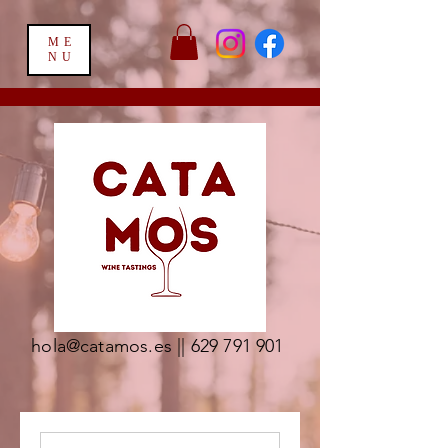
ME
NU
hola@catamos.es
||
629 791 901