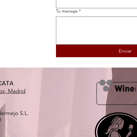
Tu mensaje
*
Enviar
 CATA
os, Madrid​
Bermejo S.L.
7