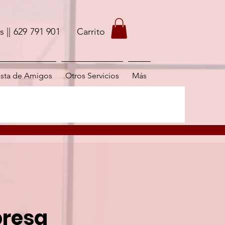
s
|| 629 791 901
Carrito
ista de Amigos
Otros Servicios
Más
presa