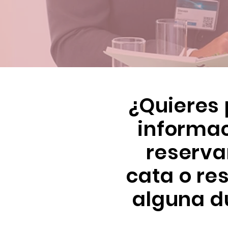
¿
Quieres 
informac
reserva
cata o re
alguna d