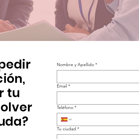
pedir
Nombre y Apellido
*
ión,
Email
*
r tu
solver
Teléfono
*
uda?
Tu ciudad
*