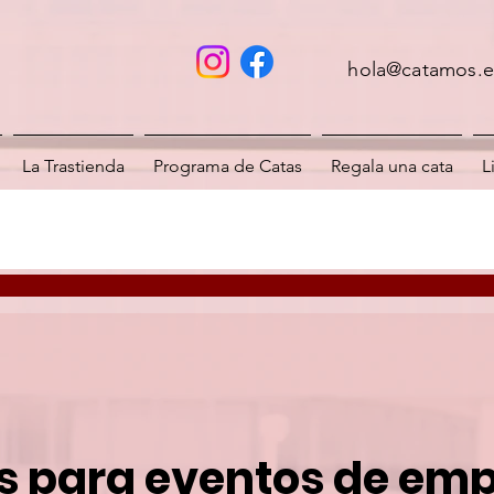
hola@catamos.e
La Trastienda
Programa de Catas
Regala una cata
L
s para eventos de em