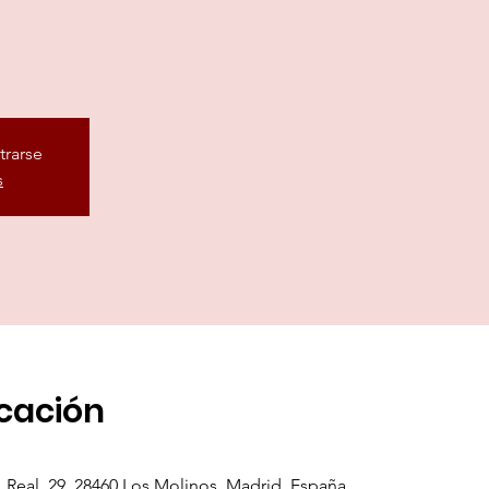
trarse
s
icación
. Real, 29, 28460 Los Molinos, Madrid, España