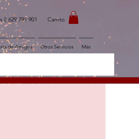
s
|| 629 791 901
Carrito
ista de Amigos
Otros Servicios
Más