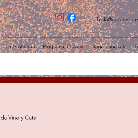
hola@catamos.e
La Trastienda
Programa de Catas
Regala una cata
L
nda Vino y Cata
5