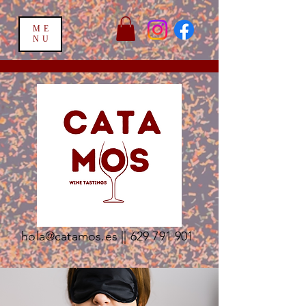
ME
NU
hola@catamos.es
||
629 791 901