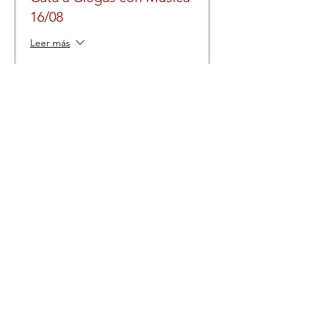
16/08
Leer más
Precio
30,00 €
Compartir este evento
LA TRASTIENDA, VINO Y CATA