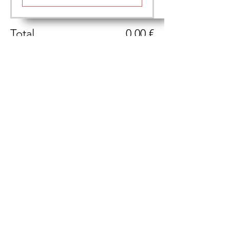
Total
0,00 €
Confirmar pedido
Compartir este evento
LA TRASTIENDA, VINO Y CATA
C. Real, 29, 28460 Los Molinos, Madrid​
hola@catamos.es