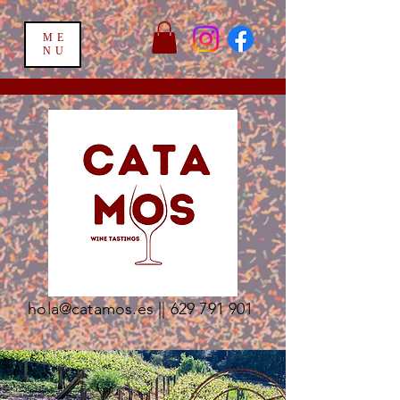
ME
NU
hola@catamos.es
||
629 791 901