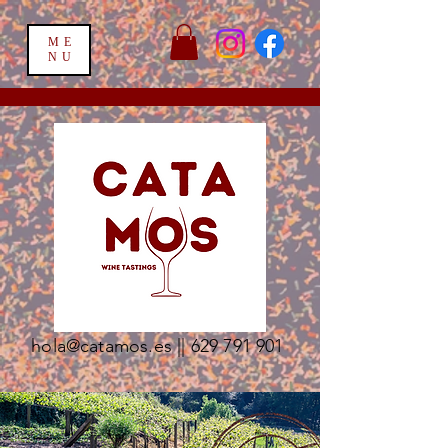
ME
NU
hola@catamos.es
||
629 791 901