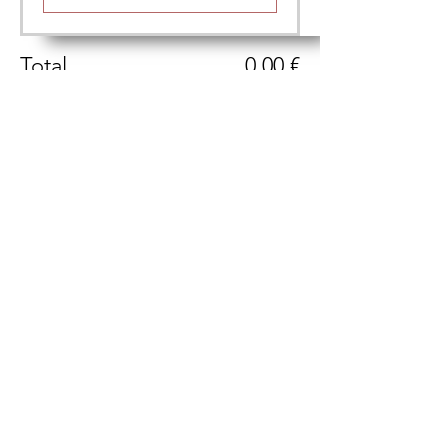
Total
0,00 €
Confirmar pedido
Compartir este evento
LA TRASTIENDA, VINO Y CATA
C. Real, 29, 28460 Los Molinos, Madrid​
hola@catamos.es